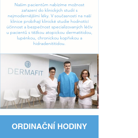
Našim pacientům nabízíme možnost
zařazení do klinických studií s
nejmodernějšími léky. V současnosti na naší
klinice probíhají klinické studie hodnotící
účinnost a bezpečnost specializovaných léčiv
u pacientů s těžkou atopickou dermatitidou,
lupénkou, chronickou kopřivkou a
hidradenititidou.
ORDINAČNÍ HODINY