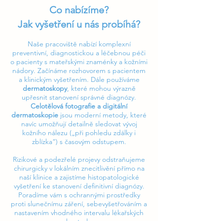
Co nabízíme?
Jak vyšetření u nás probíhá?
Naše pracoviště nabízí komplexní
preventivní, diagnostickou a léčebnou péči
o pacienty s mateřskými znaménky a kožními
nádory. Začínáme rozhovorem s pacientem
a klinickým vyšetřením. Dále používáme
dermatoskopy
, které mohou výrazně
upřesnit stanovení správné diagnózy.
Celotělová fotografie a digitální
dermatoskopie
jsou moderní metody, které
navíc umožňují detailně sledovat vývoj
kožního nálezu („při pohledu zdálky i
zblízka“) s časovým odstupem.
Rizikové a podezřelé projevy odstraňujeme
chirurgicky v lokálním znecitlivění přímo na
naší klinice a zajistíme histopatologické
vyšetření ke stanovení definitivní diagnózy.
Poradíme vám s ochrannými prostředky
proti slunečnímu záření, sebevyšetřováním a
nastavením vhodného intervalu lékařských