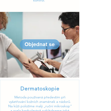
kontrol.
Objednat se
Dermatoskopie
Metoda používaná především při
vyšetřování kožních znamének a nádorů.
Na kůži položíme malý „ruční mikroskop“
a zcela bezbolestně nahlédneme také