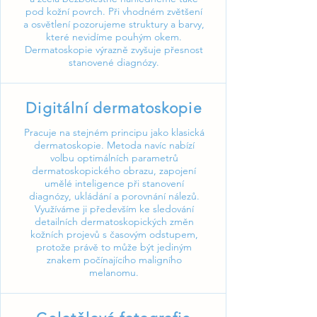
pod kožní povrch. Při vhodném zvětšení
a osvětlení pozorujeme struktury a barvy,
které nevidíme pouhým okem.
Dermatoskopie výrazně zvyšuje přesnost
stanovené diagnózy.
Digitální dermatoskopie
Pracuje na stejném principu jako klasická
dermatoskopie. Metoda navíc nabízí
volbu optimálních parametrů
dermatoskopického obrazu, zapojení
umělé inteligence při stanovení
diagnózy, ukládání a porovnání nálezů.
Využíváme ji především ke sledování
detailních dermatoskopických změn
kožních projevů s časovým odstupem,
protože právě to může být jediným
znakem počínajícího maligního
melanomu.