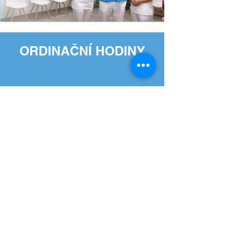
ORDINAČNÍ HODINY
Pondělí:
8.00 - 17.00
Úterý:
8.00 - 16.00
Středa:
8.00 - 17.00
Čtvrtek:
8.00 - 17.00
Pátek: 8.00 – 13.30
JAK SE K NÁM
OBJEDNAT?